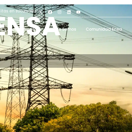
 ENSA
itas en sucursales
as y Proveedores
Quiénes Somos
Comunidad Ensa