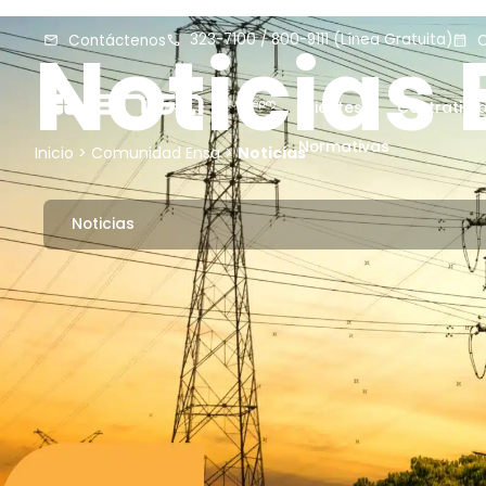
323-7100 / 800-9111 (Línea Gratuita)
Noticias
Contáctenos
C
Clientes
Contratist
Normativas
Inicio
>
Comunidad Ensa
>
Noticias
Noticias