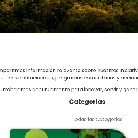
mpartimos información relevante sobre nuestras iniciativa
ados institucionales, programas comunitarios y acciones
A
, trabajamos continuamente para innovar, servir y gener
Categorias
Categorias
Categorias
Categorias