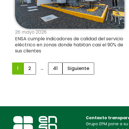
26 mayo 2026
ENSA cumple indicadores de calidad del servicio
eléctrico en zonas donde habitan casi el 90% de
sus clientes
…
1
2
41
Siguiente
Contacto transpar
Grupo EPM pone a su d