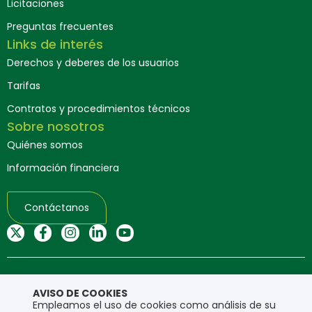
Licitaciones
Preguntas frecuentes
Links de interés
Derechos y deberes de los usuarios
Tarifas
Contratos y procedimientos técnicos
Sobre nosotros
Quiénes somos
Información financiera
Contáctanos
Mapa del sitio web
AVISO DE COOKIES
Empleamos el uso de cookies como análisis de su
Copyright © Ensa. Todos los derechos reservados.