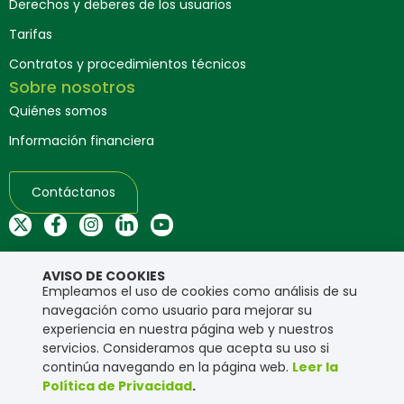
Derechos y deberes de los usuarios
Tarifas
Contratos y procedimientos técnicos
Sobre nosotros
Quiénes somos
Información financiera
Contáctanos
AVISO DE COOKIES
Mapa del sitio web
Empleamos el uso de cookies como análisis de su
navegación como usuario para mejorar su
Copyright © Ensa. Todos los derechos reservados.
experiencia en nuestra página web y nuestros
Política de privacidad
servicios. Consideramos que acepta su uso si
continúa navegando en la página web.
Leer la
Política de Privacidad
.