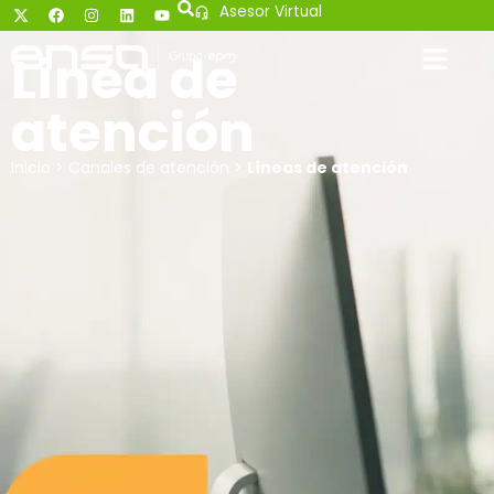
Asesor Virtual
Línea de
atención
Inicio
>
Canales de atención
>
Líneas de atención