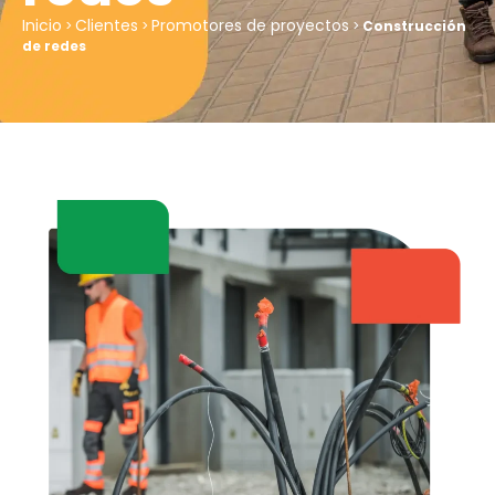
Inicio
Clientes
Promotores de proyectos
>
>
>
Construcción
de redes