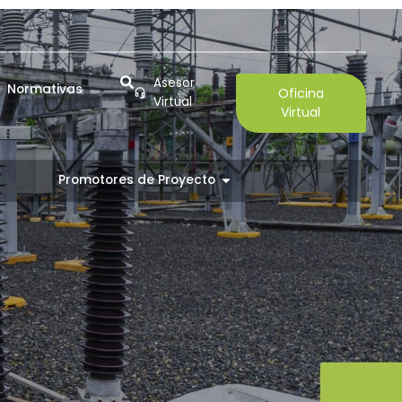
Asesor
Normativas
Oficina
Virtual
Virtual
Promotores de Proyecto