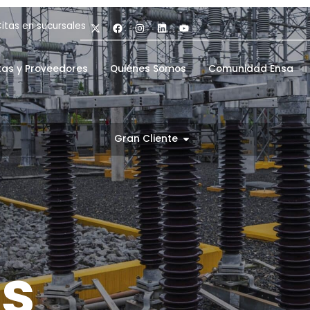
itas en sucursales
tas y Proveedores
Quiénes Somos
Comunidad Ensa
Gran Cliente
s