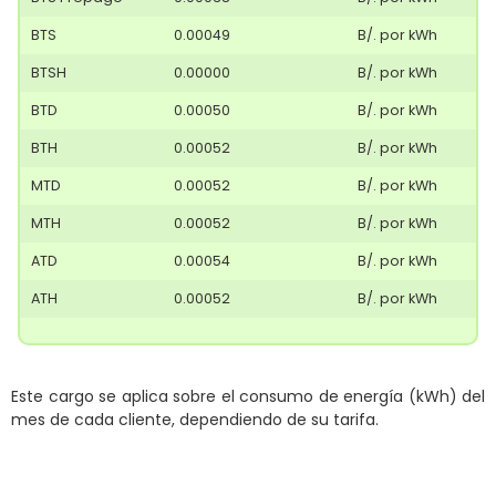
BTS
0.00049
B/. por kWh
BTSH
0.00000
B/. por kWh
BTD
0.00050
B/. por kWh
BTH
0.00052
B/. por kWh
MTD
0.00052
B/. por kWh
MTH
0.00052
B/. por kWh
ATD
0.00054
B/. por kWh
ATH
0.00052
B/. por kWh
Este cargo se aplica sobre el consumo de energía (kWh) del
mes de cada cliente, dependiendo de su tarifa.