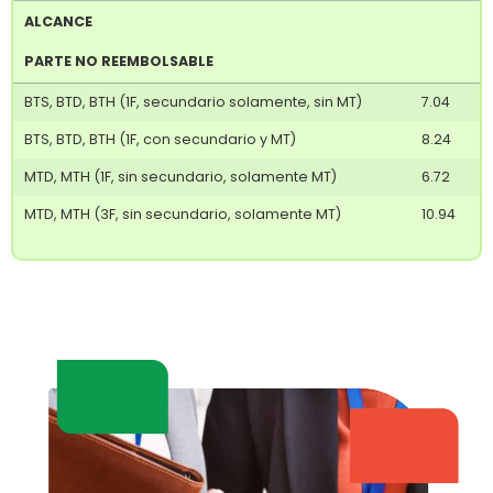
ALCANCE
PARTE NO REEMBOLSABLE
ALCANCE
BTS, BTD, BTH (1F, secundario solamente, sin MT)
7.04
PARTE NO REEMBOLSABLE
BTS, BTD, BTH (1F, con secundario y MT)
8.24
MTD, MTH (1F, sin secundario, solamente MT)
6.72
MTD, MTH (3F, sin secundario, solamente MT)
10.94