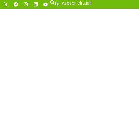
Asesor Virtual
Información
financiera
Inicio
Quiénes somos
>
>
Información financiera