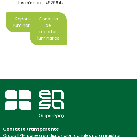
los números «92964».
Reportar
Consulta
luminarias
de
reportes
luminarias
Contacto transparente
Grupo EPM pone a su disposición canales para registrar