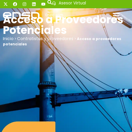
Asesor Virtual
Acceso a Proveedores
Potenciales
Inicio
Contratistas y proveedores
>
>
Acceso a proveedores
potenciales