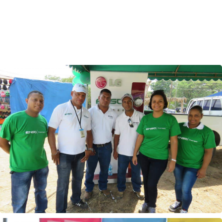
Inicio
Galerias
>
>
ENSA es abanderada en la XXX Feria Nacional
de Colón