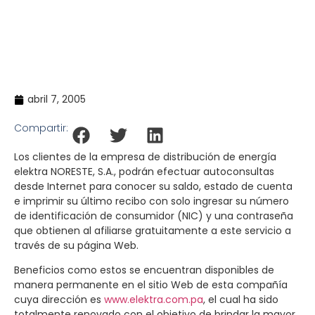
múltiples facilidades para sus clientes
Inicio
Noticias
>
>
Elektra Noreste actualiza su página Web con
múltiples facilidades para sus clientes
abril 7, 2005
Compartir:
Los clientes de la empresa de distribución de energía
elektra NORESTE, S.A., podrán efectuar autoconsultas
desde Internet para conocer su saldo, estado de cuenta
e imprimir su último recibo con solo ingresar su número
de identificación de consumidor (NIC) y una contraseña
que obtienen al afiliarse gratuitamente a este servicio a
través de su página Web.
Beneficios como estos se encuentran disponibles de
manera permanente en el sitio Web de esta compañía
cuya dirección es
www.elektra.com.pa
, el cual ha sido
totalmente renovado con el objetivo de brindar la mayor