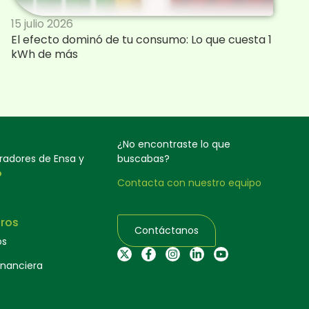
15 julio 2026
El efecto dominó de tu consumo: Lo que cuesta 1
kWh de más
¿No encontraste lo que
oradores de Ensa y
buscabas?
o
Contacta con nuestro equipo
ros
Contáctanos
os
inanciera