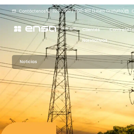
323-7100 / 800-9111 (Línea Gratuita)
Contáctenos
C
Clientes
Contratist
Normativas
Noticias