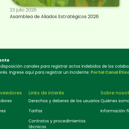
23 julio 2026
Asamblea de Aliados Estratégicos 2026
ente
isposición canales para registrar actos indebidos de los colab
és. Ingrese aquí para registrar un incidente:
Portal Canal Étic
oveedores
Links de interés
Sobre nosot
edores
Derechos y deberes de los usuarios
Quiénes som
res
Tarifas
Información f
Contratos y procedimientos
técnicos