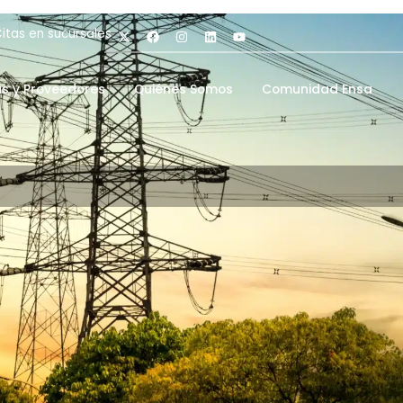
itas en sucursales
as y Proveedores
Quiénes Somos
Comunidad Ensa