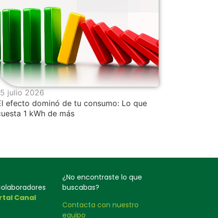
15 julio 2026
El efecto dominó de tu consumo: Lo que
cuesta 1 kWh de más
¿No encontraste lo que
 colaboradores
buscabas?
rtal Canal
Contacta con nuestro
equipo