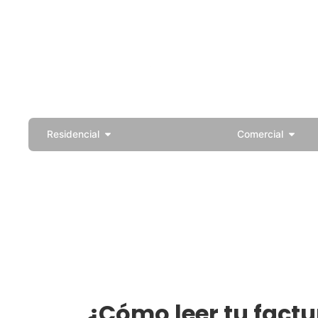
Contáctenos
323-7100 / 800-9111 (Línea Gratuita)
Cit
Clientes
Contratista
Residencial
Comercial
¿Cómo leer tu factu