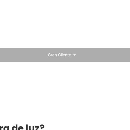
as en sucursales
s y Proveedores
Quiénes Somos
Comunidad Ensa
Norma
Gran Cliente
ra de luz?