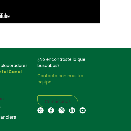
¿No encontraste lo que
 colaboradores
buscabas?
rtal Canal
Contacta con nuestro
equipo
os
Contáctanos
s
nanciera