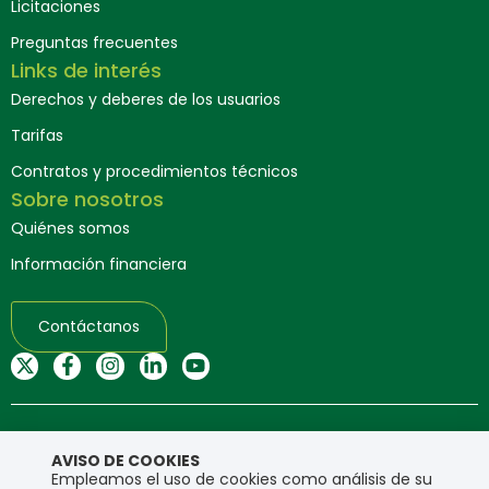
Licitaciones
Preguntas frecuentes
Links de interés
Derechos y deberes de los usuarios
Tarifas
Contratos y procedimientos técnicos
Sobre nosotros
Quiénes somos
Información financiera
Contáctanos
Mapa del sitio web
AVISO DE COOKIES
Empleamos el uso de cookies como análisis de su
Copyright © Ensa. Todos los derechos reservados.