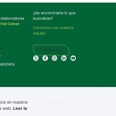
¿No encontraste lo que
 colaboradores
buscabas?
rtal Canal
Contacta con nuestro
equipo
os
Contáctanos
s
nanciera
Entendido
cia en nuestra
na web.
Leer la