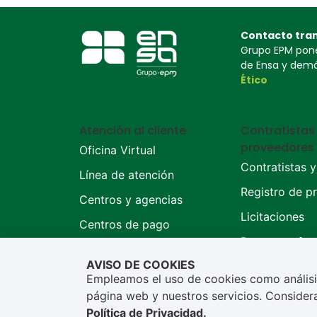
Contacto tra
Grupo EPM pone 
de Ensa y demás
Ético
Atención al cliente
Contratistas
proveedores
Oficina Virtual
Contratistas 
Línea de atención
Registro de p
Centros y agencias
Licitaciones
Centros de pago
Preguntas fre
AVISO DE COOKIES
Empleamos el uso de cookies como análisi
Copyright © En
Mapa del sitio web
página web y nuestros servicios. Conside
Política de Privacidad
.