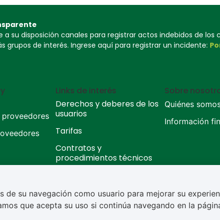
nsparente
a su disposición canales para registrar actos indebidos de los
 grupos de interés. Ingrese aquí para registrar un incidente:
Po
 y
Links de interés
Sobre nosotr
Derechos y deberes de los
Quiénes somo
usuarios
y proveedores
Información fi
Tarifas
roveedores
Contratos y
procedimientos técnicos
cuentes
s de su navegación como usuario para mejorar su experien
sa. Todos los derechos reservados.
Política de privacidad
ramos que acepta su uso si continúa navegando en la pági