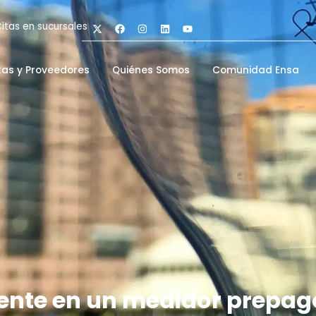
itas en sucursales
tas y Proveedores
Quiénes Somos
Comunidad Ensa
liente en un medidor prepag