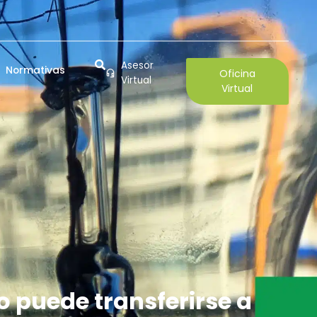
Asesor
Normativas
Oficina
Virtual
Virtual
o puede transferirse a