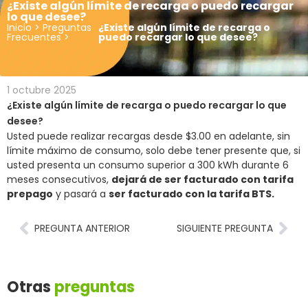
¿Existe algún límite de recarga o puedo recargar
lo que desee?
Inicio
>
Preguntas
¿Existe algún límite de recarga o
Frecuentes
>
puedo recargar lo que desee?
1 octubre 2025
¿Existe algún límite de recarga o puedo recargar lo que
desee?
Usted puede realizar recargas desde $3.00 en adelante, sin
límite máximo de consumo, solo debe tener presente que, si
usted presenta un consumo superior a 300 kWh durante 6
meses consecutivos,
dejará de ser facturado con tarifa
prepago
y pasará a
ser facturado con la tarifa BTS.
PREGUNTA ANTERIOR
SIGUIENTE PREGUNTA
Otras
preguntas