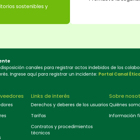
torios sostenibles y
ente
isposición canales para registrar actos indebidos de los colab
és. Ingrese aquí para registrar un incidente:
Portal Canal Étic
oveedores
Links de interés
Sobre nosot
edores
Derechos y deberes de los usuarios
Quiénes som
res
Tarifas
Información f
Contratos y procedimientos
técnicos
s