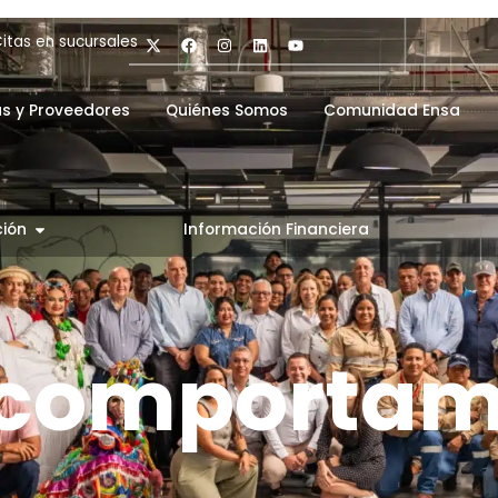
itas en sucursales
as y Proveedores
Quiénes Somos
Comunidad Ensa
Información Financiera
ción
 comportam