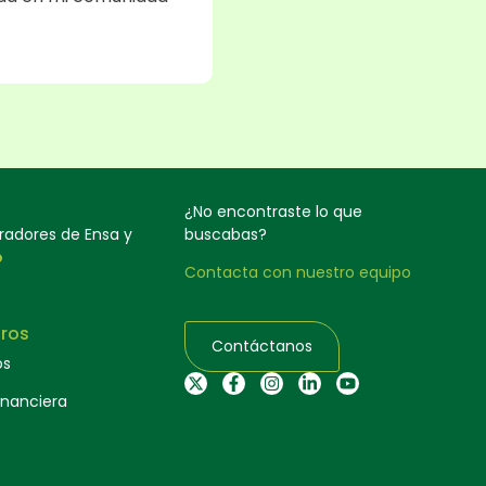
¿No encontraste lo que
oradores de Ensa y
buscabas?
o
Contacta con nuestro equipo
ros
Contáctanos
os
inanciera