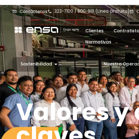
323-7100 / 800-9111 (Línea Gratuita)
Contáctenos
C
Clientes
Contratist
Normativas
Sostenibilidad
Nuestra Opera
Valores y
claves